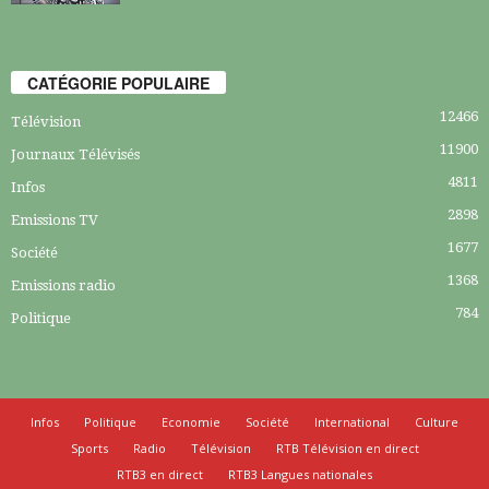
CATÉGORIE POPULAIRE
12466
Télévision
11900
Journaux Télévisés
4811
Infos
2898
Emissions TV
1677
Société
1368
Emissions radio
784
Politique
Infos
Politique
Economie
Société
International
Culture
Sports
Radio
Télévision
RTB Télévision en direct
RTB3 en direct
RTB3 Langues nationales