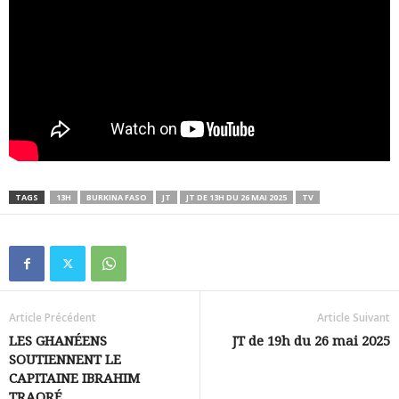
TAGS
13H
BURKINA FASO
JT
JT DE 13H DU 26 MAI 2025
TV
Article Précédent
Article Suivant
LES GHANÉENS
JT de 19h du 26 mai 2025
SOUTIENNENT LE
CAPITAINE IBRAHIM
TRAORÉ