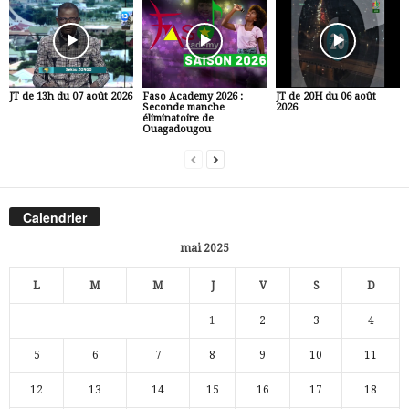
JT de 13h du 07 août 2026
Faso Academy 2026 :
JT de 20H du 06 août
Seconde manche
2026
éliminatoire de
Ouagadougou
Calendrier
mai 2025
L
M
M
J
V
S
D
1
2
3
4
5
6
7
8
9
10
11
12
13
14
15
16
17
18