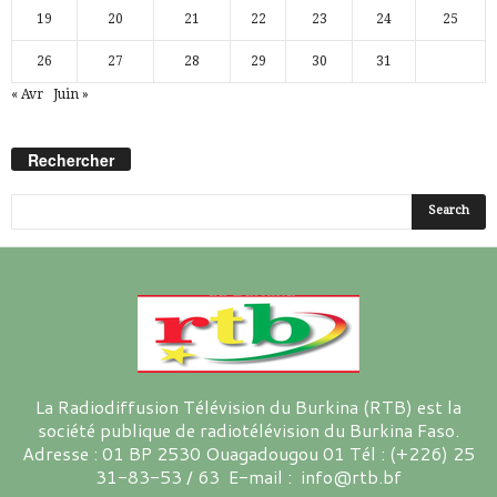
19
20
21
22
23
24
25
26
27
28
29
30
31
« Avr
Juin »
Rechercher
La Radiodiffusion Télévision du Burkina (RTB) est la
société publique de radiotélévision du Burkina Faso.
Adresse : 01 BP 2530 Ouagadougou 01 Tél : (+226) 25
31-83-53 / 63 E-mail : info@rtb.bf