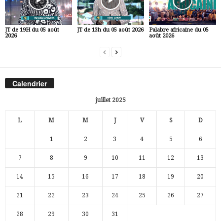
JT de 19H du 05 août
JT de 13h du 05 août 2026
Palabre africaine du 05
2026
août 2026
Calendrier
juillet 2025
L
M
M
J
V
S
D
1
2
3
4
5
6
7
8
9
10
11
12
13
14
15
16
17
18
19
20
21
22
23
24
25
26
27
28
29
30
31