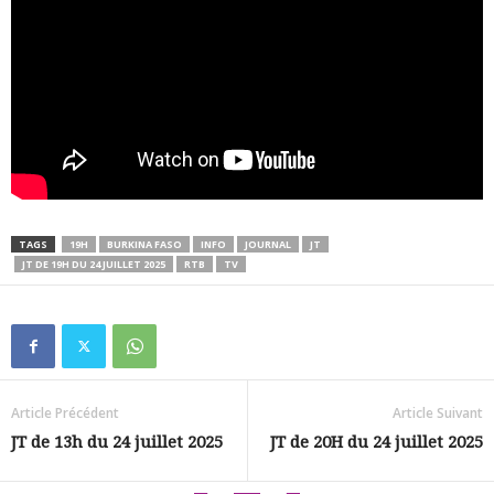
TAGS
19H
BURKINA FASO
INFO
JOURNAL
JT
JT DE 19H DU 24 JUILLET 2025
RTB
TV
Article Précédent
Article Suivant
JT de 13h du 24 juillet 2025
JT de 20H du 24 juillet 2025