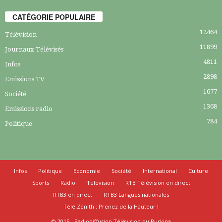
CATÉGORIE POPULAIRE
12464
Télévision
11899
Journaux Télévisés
4811
Infos
2898
Emissions TV
1677
Société
1368
Emissions radio
784
Politique
Infos
Politique
Economie
Société
International
Culture
Sports
Radio
Télévision
RTB Télévision en direct
RTB3 en direct
RTB3 Langues nationales
Télé Zénith : Prenez de la Hauteur !
© 2015 - Radiodiffusion Télévision du Burkina