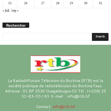
25
26
27
28
29
30
31
« Juil
Sep »
Rechercher
La Radiodiffusion Télévision du Burkina (RTB) est la
société publique de radiotélévision du Burkina Faso.
Adresse : 01 BP 2530 Ouagadougou 01 Tél : (+226) 25
31-83-53 / 63 E-mail : info@rtb.bf
Contact:
info@rtb.bf