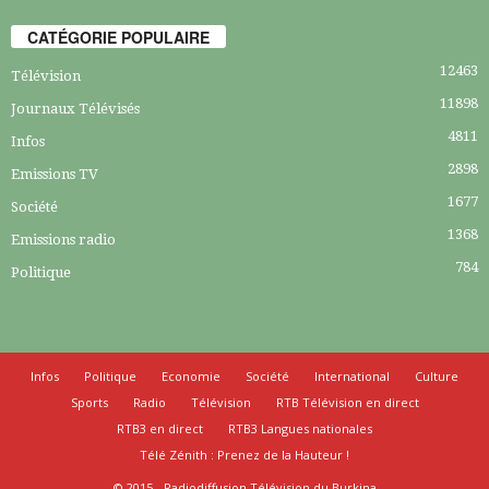
CATÉGORIE POPULAIRE
12463
Télévision
11898
Journaux Télévisés
4811
Infos
2898
Emissions TV
1677
Société
1368
Emissions radio
784
Politique
Infos
Politique
Economie
Société
International
Culture
Sports
Radio
Télévision
RTB Télévision en direct
RTB3 en direct
RTB3 Langues nationales
Télé Zénith : Prenez de la Hauteur !
© 2015 - Radiodiffusion Télévision du Burkina