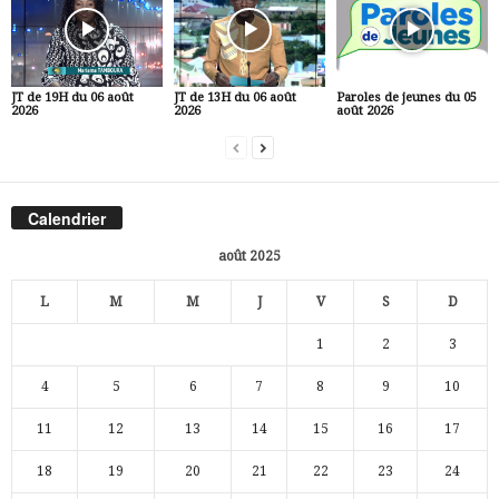
JT de 19H du 06 août
JT de 13H du 06 août
Paroles de jeunes du 05
2026
2026
août 2026
Calendrier
août 2025
L
M
M
J
V
S
D
1
2
3
4
5
6
7
8
9
10
11
12
13
14
15
16
17
18
19
20
21
22
23
24