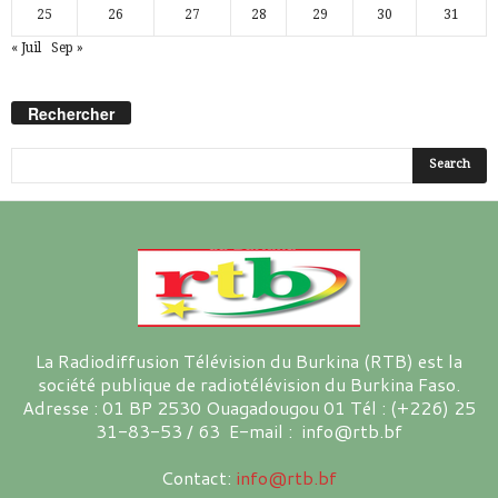
25
26
27
28
29
30
31
« Juil
Sep »
Rechercher
La Radiodiffusion Télévision du Burkina (RTB) est la
société publique de radiotélévision du Burkina Faso.
Adresse : 01 BP 2530 Ouagadougou 01 Tél : (+226) 25
31-83-53 / 63 E-mail : info@rtb.bf
Contact:
info@rtb.bf