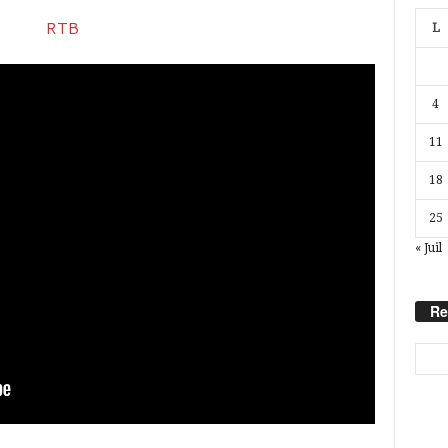
L
4
11
18
25
« Juil
Re