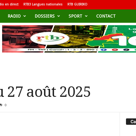
io en direct
RTB3 Langues nationales
RTB GUIRIKO
RADIO
DOSSIERS
SPORT
CONTACT
u 27 août 2025
0
Ca