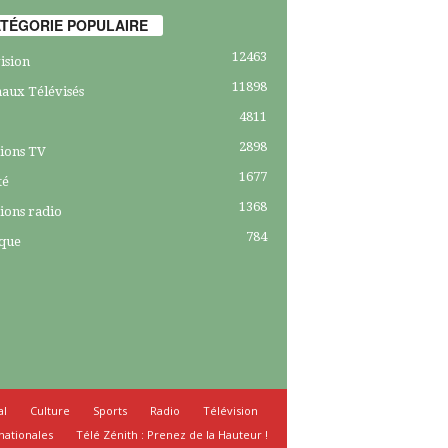
TÉGORIE POPULAIRE
12463
ision
11898
aux Télévisés
4811
2898
ions TV
1677
té
1368
ions radio
784
ique
al
Culture
Sports
Radio
Télévision
nationales
Télé Zénith : Prenez de la Hauteur !