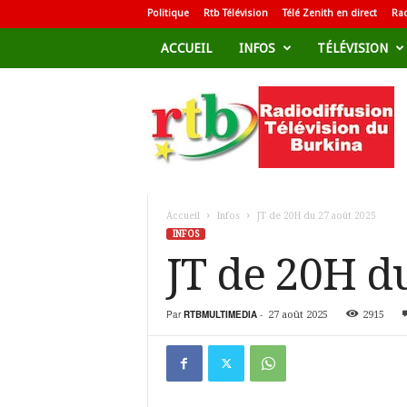
Politique
Rtb Télévision
Télé Zenith en direct
Rad
ACCUEIL
INFOS
TÉLÉVISION
R
a
d
i
o
d
i
f
Accueil
Infos
JT de 20H du 27 août 2025
f
INFOS
u
JT de 20H d
s
i
o
Par
RTBMULTIMEDIA
-
27 août 2025
2915
n
T
é
l