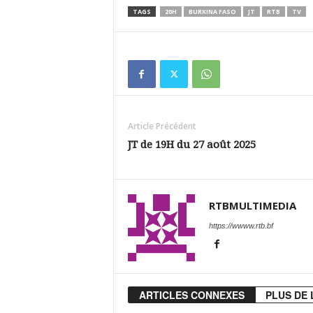
TAGS
20H
BURKINA FASO
JT
RTB
TV
Article Précédent
JT de 19H du 27 août 2025
RTBMULTIMEDIA
https://wwww.rtb.bf
ARTICLES CONNEXES
PLUS DE 