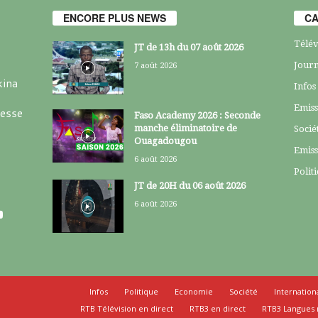
ENCORE PLUS NEWS
CA
Télév
JT de 13h du 07 août 2026
Journ
7 août 2026
kina
Infos
Emiss
resse
Faso Academy 2026 : Seconde
manche éliminatoire de
Socié
Ouagadougou
Emiss
6 août 2026
Polit
JT de 20H du 06 août 2026
6 août 2026
Infos
Politique
Economie
Société
Internation
RTB Télévision en direct
RTB3 en direct
RTB3 Langues 