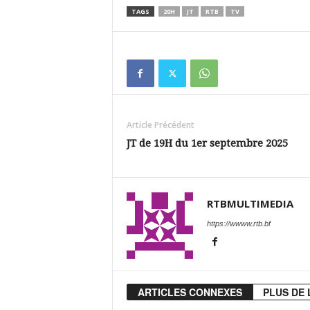
TAGS
20H
JT
RTB
TV
Article Précédent
JT de 19H du 1er septembre 2025
RTBMULTIMEDIA
https://wwww.rtb.bf
ARTICLES CONNEXES
PLUS DE 