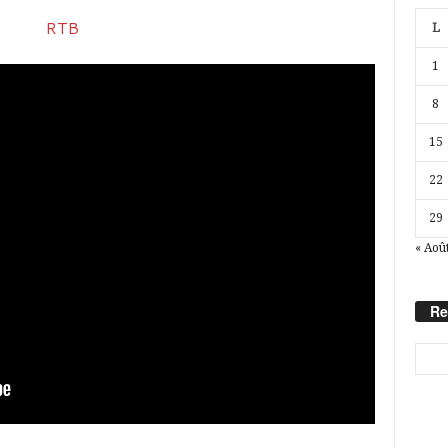
L
1
8
15
22
29
« Aoû
Re