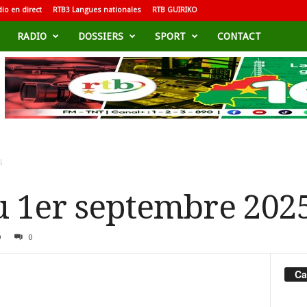
io en direct
RTB3 Langues nationales
RTB GUIRIKO
RADIO
DOSSIERS
SPORT
CONTACT
5
u 1er septembre 202
0
0
Ca