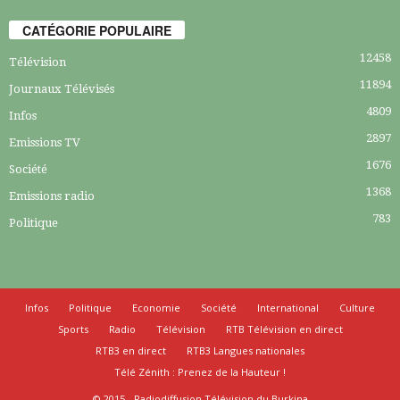
CATÉGORIE POPULAIRE
12458
Télévision
11894
Journaux Télévisés
4809
Infos
2897
Emissions TV
1676
Société
1368
Emissions radio
783
Politique
Infos
Politique
Economie
Société
International
Culture
Sports
Radio
Télévision
RTB Télévision en direct
RTB3 en direct
RTB3 Langues nationales
Télé Zénith : Prenez de la Hauteur !
© 2015 - Radiodiffusion Télévision du Burkina