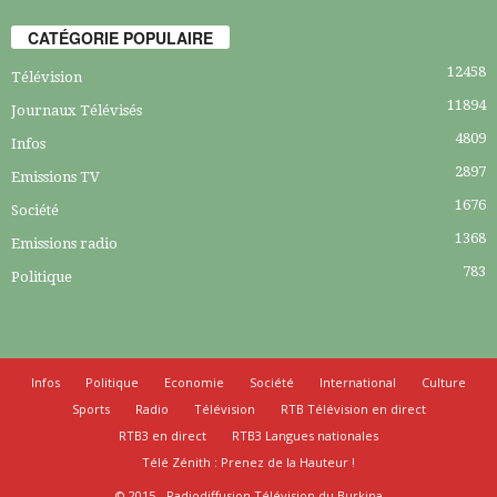
CATÉGORIE POPULAIRE
12458
Télévision
11894
Journaux Télévisés
4809
Infos
2897
Emissions TV
1676
Société
1368
Emissions radio
783
Politique
Infos
Politique
Economie
Société
International
Culture
Sports
Radio
Télévision
RTB Télévision en direct
RTB3 en direct
RTB3 Langues nationales
Télé Zénith : Prenez de la Hauteur !
© 2015 - Radiodiffusion Télévision du Burkina