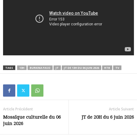
TAGS
13H
BURKINA FASO
JT
JT DE 13H DU 06 JUIN 2026
RTB
TV
Article Précédent
Article Suivant
Mosaïque culturelle du 06
JT de 20H du 6 juin 2026
juin 2026