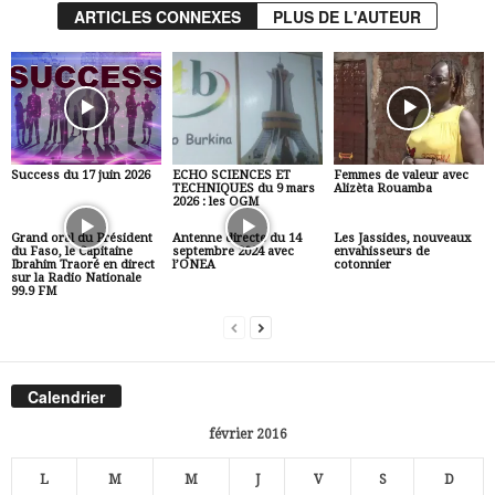
ARTICLES CONNEXES
PLUS DE L'AUTEUR
Success du 17 juin 2026
ECHO SCIENCES ET
Femmes de valeur avec
TECHNIQUES du 9 mars
Alizèta Rouamba
2026 : les OGM
Grand oral du Président
Antenne directe du 14
Les Jassides, nouveaux
du Faso, le Capitaine
septembre 2024 avec
envahisseurs de
Ibrahim Traoré en direct
l’ONEA
cotonnier
sur la Radio Nationale
99.9 FM
Calendrier
février 2016
L
M
M
J
V
S
D