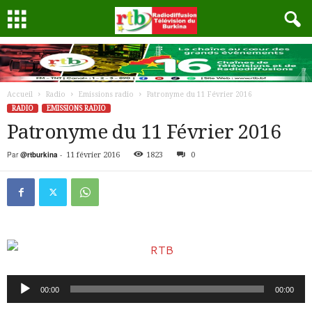
Accueil
Radio
Emissions radio
Patronyme du 11 Février 2016
RADIO
EMISSIONS RADIO
Patronyme du 11 Février 2016
Par
@rtburkina
-
11 février 2016
1823
0
Lecteur
00:00
00:00
audio