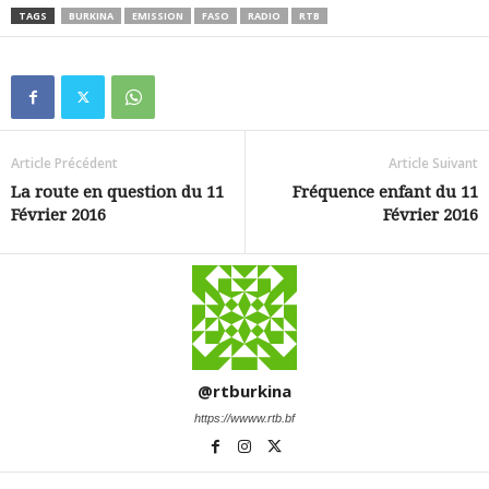
TAGS
BURKINA
EMISSION
FASO
RADIO
RTB
Article Précédent
Article Suivant
La route en question du 11
Fréquence enfant du 11
Février 2016
Février 2016
@rtburkina
https://wwww.rtb.bf