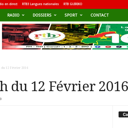
io en direct
RTB3 Langues nationales
RTB GUIRIKO
RADIO
DOSSIERS
SPORT
CONTACT
h du 12 Février 2016
3h du 12 Février 201
0
Ca