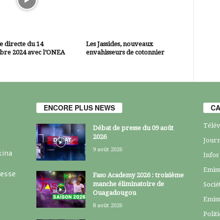
 directe du 14
Les Jassides, nouveaux
bre 2024 avec l’ONEA
envahisseurs de cotonnier
ENCORE PLUS NEWS
CA
Télév
Débat de presse du 09 août
2026
Journ
9 août 2026
kina
Infos
Emiss
resse
Faso Academy 2026 : troisième
manche éliminatoire de
Socié
Ouagadougou
Emiss
8 août 2026
Polit