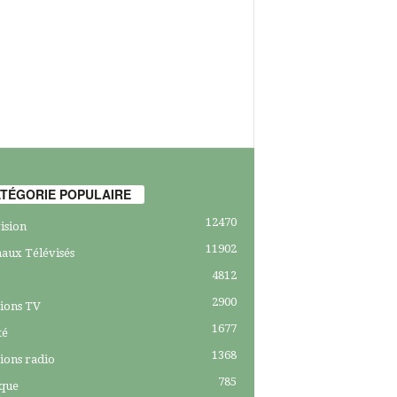
TÉGORIE POPULAIRE
12470
ision
11902
aux Télévisés
4812
2900
ions TV
1677
té
1368
ions radio
785
ique