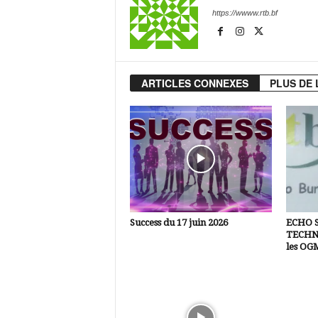
https://wwww.rtb.bf
ARTICLES CONNEXES
PLUS DE 
Success du 17 juin 2026
ECHO 
TECHNI
les OG