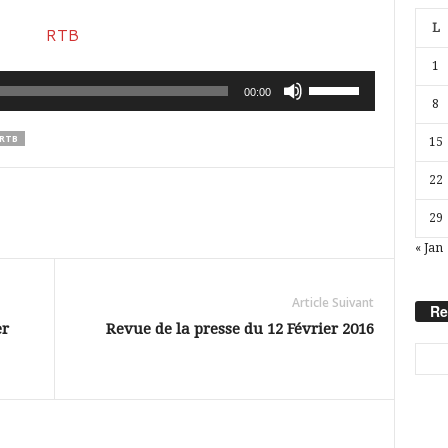
L
1
Utilisez
00:00
8
les
RTB
15
flèches
haut/bas
22
pour
29
augmenter
« Jan
ou
diminuer
Article Suivant
Re
le
er
Revue de la presse du 12 Février 2016
volume.