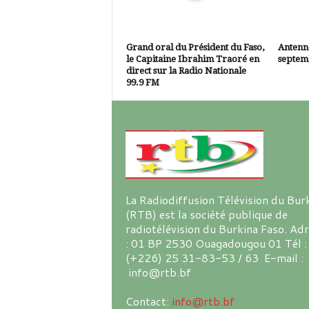
Grand oral du Président du Faso,
Antenne
le Capitaine Ibrahim Traoré en
septem
direct sur la Radio Nationale
99.9 FM
La Radiodiffusion Télévision du Bur
(RTB) est la société publique de
radiotélévision du Burkina Faso. Ad
: 01 BP 2530 Ouagadougou 01 Tél :
(+226) 25 31-83-53 / 63 E-mail :
info@rtb.bf
Contact:
info@rtb.bf