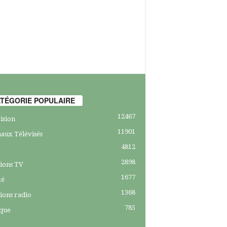
TÉGORIE POPULAIRE
12467
ision
11901
aux Télévisés
4812
2898
ions TV
1677
té
1368
ions radio
785
ique