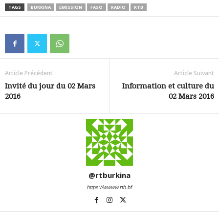
TAGS
BURKINA
EMISSION
FASO
RADIO
RTB
Article Précédent
Article Suivant
Invité du jour du 02 Mars
Information et culture du
2016
02 Mars 2016
@rtburkina
https://wwww.rtb.bf