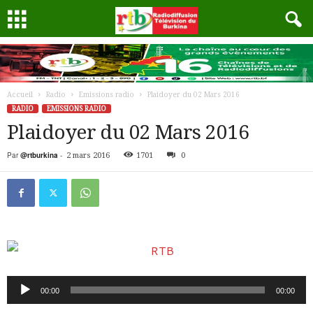
Accueil
Radio
Emissions radio
Plaidoyer du 02 Mars 2016
RADIO
EMISSIONS RADIO
Plaidoyer du 02 Mars 2016
Par
@rtburkina
-
2 mars 2016
1701
0
Lecteur
00:00
00:00
audio