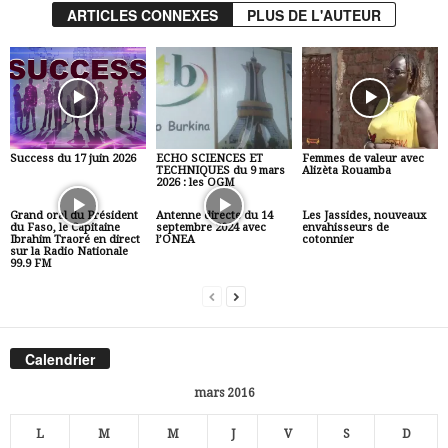
ARTICLES CONNEXES
PLUS DE L'AUTEUR
Success du 17 juin 2026
ECHO SCIENCES ET
Femmes de valeur avec
TECHNIQUES du 9 mars
Alizèta Rouamba
2026 : les OGM
Grand oral du Président
Antenne directe du 14
Les Jassides, nouveaux
du Faso, le Capitaine
septembre 2024 avec
envahisseurs de
Ibrahim Traoré en direct
l’ONEA
cotonnier
sur la Radio Nationale
99.9 FM
Calendrier
mars 2016
L
M
M
J
V
S
D