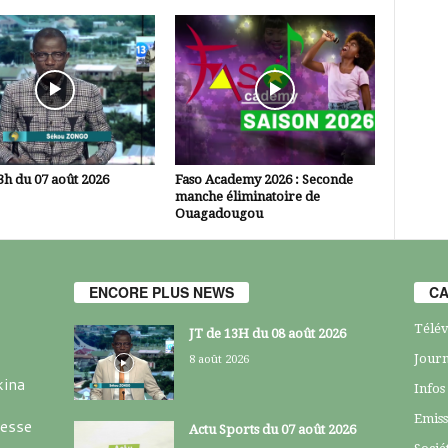
3h du 07 août 2026
Faso Academy 2026 : Seconde
manche éliminatoire de
Ouagadougou
ENCORE PLUS NEWS
CA
Télév
JT de 13H du 08 août 2026
Journ
8 août 2026
kina
Infos
Emiss
resse
Actu Sports du 07 août 2026