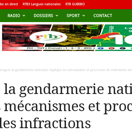
io en direct
RTB3 Langues nationales
RTB GUIRIKO
RADIO
DOSSIERS
SPORT
CONTACT
ougou: la gendarmerie nationale explique les mécanismes et processus de traitement des
la gendarmerie nat
s mécanismes et pro
es infractions