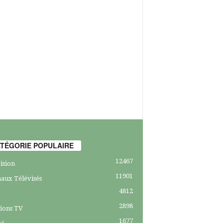
TÉGORIE POPULAIRE
12467
ision
11901
aux Télévisés
4812
2898
ions TV
1677