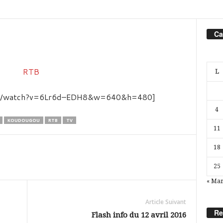
Ca
L
com/watch?v=6Lr6d–EDH8&w=640&h=480]
4
KOUDOUGOU
RTB
TV
11
18
25
« Ma
Article Suivant
Re
Flash info du 12 avril 2016