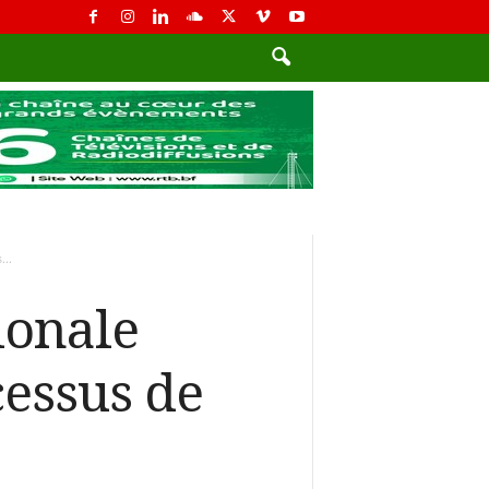
...
ionale
cessus de