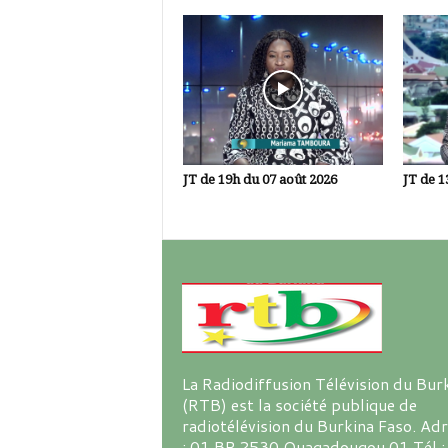
JT de 19h du 07 août 2026
JT de 1
La Radiodiffusion Télévision du Bur
(RTB) est la société publique de
radiotélévision du Burkina Faso. Ad
: 01 BP 2530 Ouagadougou 01 Tél :