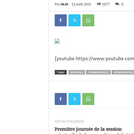
é
Par
rtb.bf
-
12 avril 2016
3077
0
v
i
s
i
o
n
d
u
B
[youtube https://www.youtube.
u
r
TAGS
BURKINA
COMMUNIQUE
GENDARMERIE
k
i
n
a
Article Précédent
Première journée de la session