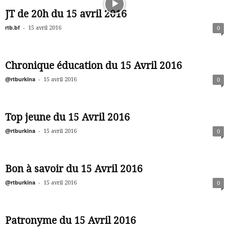
JT de 20h du 15 avril 2016
rtb.bf
-
15 avril 2016
0
Chronique éducation du 15 Avril 2016
@rtburkina
-
15 avril 2016
0
Top jeune du 15 Avril 2016
@rtburkina
-
15 avril 2016
0
Bon à savoir du 15 Avril 2016
@rtburkina
-
15 avril 2016
0
Patronyme du 15 Avril 2016