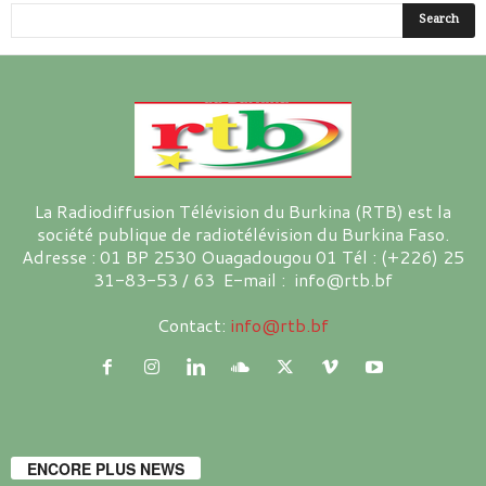
La Radiodiffusion Télévision du Burkina (RTB) est la
société publique de radiotélévision du Burkina Faso.
Adresse : 01 BP 2530 Ouagadougou 01 Tél : (+226) 25
31-83-53 / 63 E-mail : info@rtb.bf
Contact:
info@rtb.bf
ENCORE PLUS NEWS