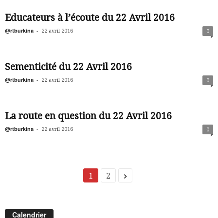
Educateurs à l’écoute du 22 Avril 2016
@rtburkina
-
22 avril 2016
0
Sementicité du 22 Avril 2016
@rtburkina
-
22 avril 2016
0
La route en question du 22 Avril 2016
@rtburkina
-
22 avril 2016
0
1
2
Calendrier