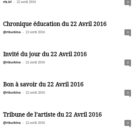
rtb.bf
-
22 avril 2016
0
Chronique éducation du 22 Avril 2016
@rtburkina
-
22 avril 2016
0
Invité du jour du 22 Avril 2016
@rtburkina
-
22 avril 2016
0
Bon à savoir du 22 Avril 2016
@rtburkina
-
22 avril 2016
0
Tribune de l’artiste du 22 Avril 2016
@rtburkina
-
22 avril 2016
0