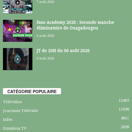
7 août 2026
Faso Academy 2026 : Seconde manche
éliminatoire de Ouagadougou
6 août 2026
JT de 20H du 06 août 2026
6 août 2026
CATÉGORIE POPULAIRE
12463
Télévision
11898
Journaux Télévisés
4811
Infos
2898
Emissions TV