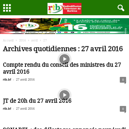
Accueil
2016
avril
27
Archives quotidiennes : 27 avril 2016
Compte rendu du conseil des ministres du 27
avril 2016
rtb.bf
-
27 avril 2016
0
JT de 20h du 27 avril 2016
rtb.bf
-
27 avril 2016
0