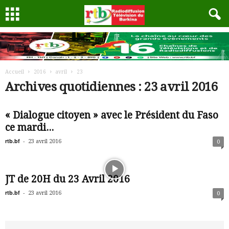
Accueil
2016
avril
23
Archives quotidiennes : 23 avril 2016
« Dialogue citoyen » avec le Président du Faso
ce mardi...
rtb.bf
-
23 avril 2016
0
JT de 20H du 23 Avril 2016
rtb.bf
-
23 avril 2016
0