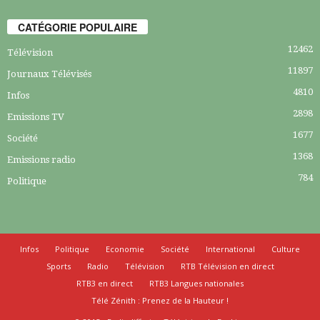
CATÉGORIE POPULAIRE
12462
Télévision
11897
Journaux Télévisés
4810
Infos
2898
Emissions TV
1677
Société
1368
Emissions radio
784
Politique
Infos
Politique
Economie
Société
International
Culture
Sports
Radio
Télévision
RTB Télévision en direct
RTB3 en direct
RTB3 Langues nationales
Télé Zénith : Prenez de la Hauteur !