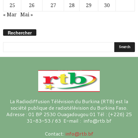
25
26
27
28
29
30
« Mar
Mai »
Rechercher
La Radiodiffusion Télévision du Burkina (RTB) est la
société publique de radiotélévision du Burkina Faso.
Adresse : 01 BP 2530 Ouagadougou 01 Tél : (+226) 25
31-83-53 / 63 E-mail : info@rtb.bf
Contact:
info@rtb.bf