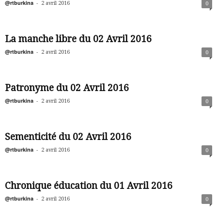
@rtburkina
-
2 avril 2016
0
La manche libre du 02 Avril 2016
@rtburkina
-
2 avril 2016
0
Patronyme du 02 Avril 2016
@rtburkina
-
2 avril 2016
0
Sementicité du 02 Avril 2016
@rtburkina
-
2 avril 2016
0
Chronique éducation du 01 Avril 2016
@rtburkina
-
2 avril 2016
0