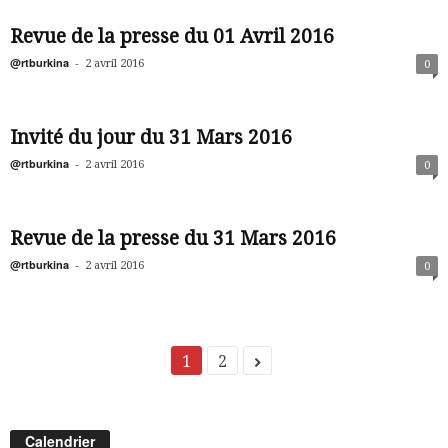
Revue de la presse du 01 Avril 2016
@rtburkina
-
2 avril 2016
0
Invité du jour du 31 Mars 2016
@rtburkina
-
2 avril 2016
0
Revue de la presse du 31 Mars 2016
@rtburkina
-
2 avril 2016
0
1
2
Calendrier