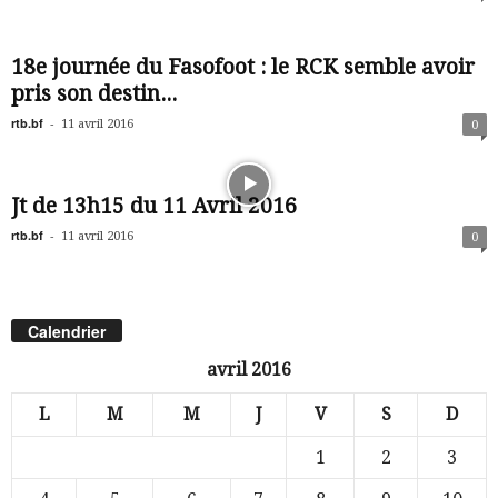
18e journée du Fasofoot : le RCK semble avoir
pris son destin...
rtb.bf
-
11 avril 2016
0
Jt de 13h15 du 11 Avril 2016
rtb.bf
-
11 avril 2016
0
Calendrier
avril 2016
L
M
M
J
V
S
D
1
2
3