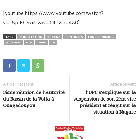
[youtube https://www.youtube.com/watch?
v=e8pIECSxiiU&w=640&h=480]
TAGS
ALIMENTATION
BURKINA
CONTINUES
FONCTIONNAIRES
JOURNEES
RTB
SAINE
TV
Article Précédent
Article Suivant
3ème réunion de l’Autorité
l’UPC s’explique sur la
du Bassin de la Volta à
suspension de son 2èm vice
Ouagadougou
président et réagit sur la
situation à Nagare