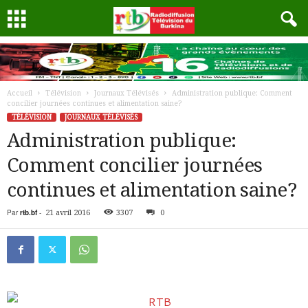
Accueil
Télévision
Journaux Télévisés
Administration publique: Comment
concilier journées continues et alimentation saine?
TÉLÉVISION
JOURNAUX TÉLÉVISÉS
Administration publique:
Comment concilier journées
continues et alimentation saine?
Par
rtb.bf
-
21 avril 2016
3307
0