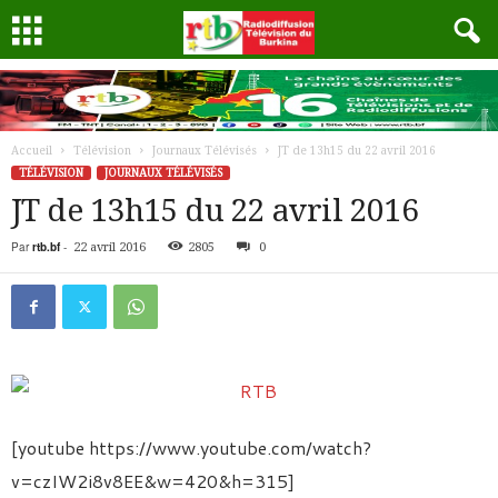
Accueil
Télévision
Journaux Télévisés
JT de 13h15 du 22 avril 2016
TÉLÉVISION
JOURNAUX TÉLÉVISÉS
JT de 13h15 du 22 avril 2016
Par
rtb.bf
-
22 avril 2016
2805
0
[youtube https://www.youtube.com/watch?
v=czIW2i8v8EE&w=420&h=315]