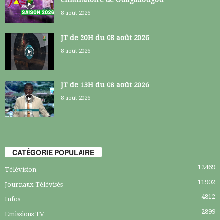
8 août 2026
JT de 20H du 08 août 2026
8 août 2026
JT de 13H du 08 août 2026
8 août 2026
CATÉGORIE POPULAIRE
12469
Télévision
11902
Journaux Télévisés
4812
Infos
2899
Emissions TV