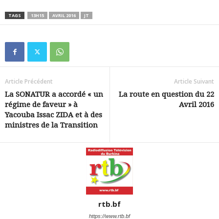
TAGS
13H15
AVRIL 2016
JT
Article Précédent
Article Suivant
La SONATUR a accordé « un
La route en question du 22
régime de faveur » à
Avril 2016
Yacouba Issac ZIDA et à des
ministres de la Transition
rtb.bf
https://www.rtb.bf