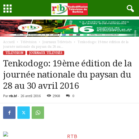
Accueil
Télévision
Journaux Télévisés
Tenkodogo: 19ème édition de la
journée nationale du paysan du 28 au...
TÉLÉVISION
JOURNAUX TÉLÉVISÉS
Tenkodogo: 19ème édition de la
journée nationale du paysan du
28 au 30 avril 2016
Par
rtb.bf
-
26 avril 2016
2968
0