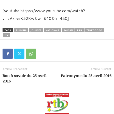
[youtube https://www.youtube.com/watch?
v=cAxrveK32Kw&w=640&h=480]
TAGS
BURKINA
JOURNÉE
NATIONALE
PAYSAN
RTB
TENKODOGO
TV
Article Précédent
Article Suivant
Bon à savoir du 25 avril
Patronyme du 25 avril 2016
2016