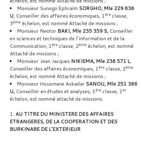
échelon, est nommé Attaché de missions ;
Monsieur Sunogo Ephraïm
SORGHO, Mle 229 838
ère
U
, Conseiller des affaires économiques, 1
classe,
ème
3
échelon, est nommé Attaché de missions ;
Monsieur Nestor
BAKI, Mle 235 359 S,
Conseiller
en sciences et techniques de l’information et de la
ère
ème
Communication, 1
classe, 2
échelon, est nommé
Attaché de missions ;
Monsieur Jean Jacques
NIKIEMA, Mle 238 571 L
,
ère
ème
Conseiller des affaires économiques, 1
classe, 2
échelon, est nommé Attaché de missions ;
Monsieur Housmane Askadar
SANOU, Mle 251 386
ère
er
U,
Conseiller en études et analyses, 1
classe, 1
échelon, est nommé attaché de missions.
AU TITRE DU MINISTERE DES AFFAIRES
ETRANGERES, DE LA COOPERATION ET DES
BURKINABE DE L’EXTERIEUR