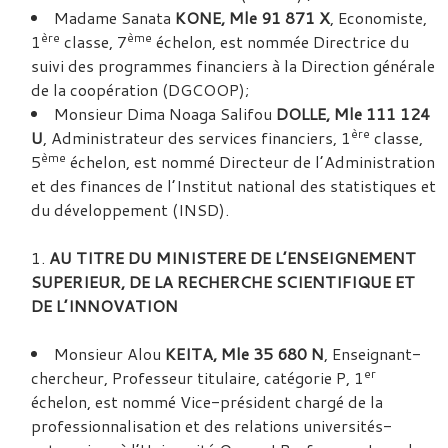
Madame Sanata
KONE, Mle 91 871 X
, Economiste,
ère
ème
1
classe, 7
échelon, est nommée Directrice du
suivi des programmes financiers à la Direction générale
de la coopération (DGCOOP);
Monsieur Dima Noaga Salifou
DOLLE, Mle 111 124
ère
U
, Administrateur des services financiers, 1
classe,
ème
5
échelon, est nommé Directeur de l’Administration
et des finances de l’Institut national des statistiques et
du développement (INSD).
AU TITRE DU MINISTERE DE L’ENSEIGNEMENT
SUPERIEUR, DE LA RECHERCHE SCIENTIFIQUE ET
DE L’INNOVATION
Monsieur Alou
KEITA, Mle 35 680 N
, Enseignant-
er
chercheur, Professeur titulaire, catégorie P, 1
échelon, est nommé Vice-président chargé de la
professionnalisation et des relations universités-