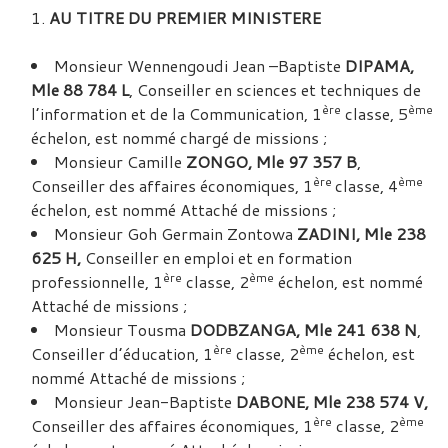
AU TITRE DU PREMIER MINISTERE
Monsieur Wennengoudi Jean –Baptiste
DIPAMA,
Mle 88 784 L
, Conseiller en sciences et techniques de
ère
ème
l’information et de la Communication, 1
classe, 5
échelon, est nommé chargé de missions ;
Monsieur Camille
ZONGO, Mle 97 357 B
,
ère
ème
Conseiller des affaires économiques, 1
classe, 4
échelon, est nommé Attaché de missions ;
Monsieur Goh Germain Zontowa
ZADINI, Mle 238
625 H,
Conseiller en emploi et en formation
ère
ème
professionnelle, 1
classe, 2
échelon, est nommé
Attaché de missions ;
Monsieur Tousma
DODBZANGA, Mle 241 638 N
,
ère
ème
Conseiller d’éducation, 1
classe, 2
échelon, est
nommé Attaché de missions ;
Monsieur Jean-Baptiste
DABONE, Mle 238 574 V,
ère
ème
Conseiller des affaires économiques, 1
classe, 2