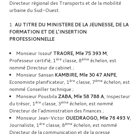
Directeur régional des Transports et de la mobilité
urbaine du Sud-Ouest.
AU TITRE DU MINISTERE DE LA JEUNESSE, DE LA
FORMATION ET DE L’INSERTION
PROFESSIONNELLE
Monsieur Issouf
TRAORE, Mle 75 393 M
,
ère
ème
Professeur certifié, 1
classe, 8
échelon, est
nommé Directeur de cabinet ;
Monsieur Sansan
KAMBIRE, Mle 30 47 ANPE
,
ère
ème
Economiste planificateur, 1
classe, 7
échelon, est
nommé Conseiller technique ;
Monsieur Pousbila
ZABA, Mle 58 788 A
, Inspecteur
ère
ème
du trésor, 1
classe, 3
échelon, est nommé
Directeur de l’administration des finances ;
Monsieur Jean-Victor
OUEDRAOGO, Mle 76 493 V
,
ère
ème
Journaliste, 1
classe, 8
échelon, est nommé
Directeur de la communication et de la presse