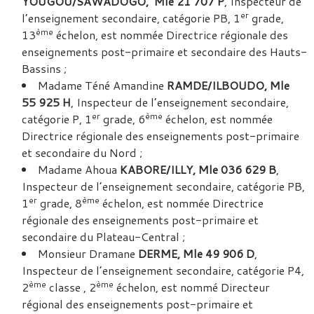
YOUGOU/SAWADOGO, Mle 21 707 P
, Inspecteur de
er
l’enseignement secondaire, catégorie PB, 1
grade,
ème
13
échelon, est nommée Directrice régionale des
enseignements post-primaire et secondaire des Hauts-
Bassins ;
Madame Téné Amandine
RAMDE/ILBOUDO, Mle
55 925 H
, Inspecteur de l’enseignement secondaire,
er
ème
catégorie P, 1
grade, 6
échelon, est nommée
Directrice régionale des enseignements post-primaire
et secondaire du Nord ;
Madame Ahoua
KABORE/ILLY, Mle 036 629 B
,
Inspecteur de l’enseignement secondaire, catégorie PB,
er
ème
1
grade, 8
échelon, est nommée Directrice
régionale des enseignements post-primaire et
secondaire du Plateau-Central ;
Monsieur Dramane
DERME, Mle 49 906 D
,
Inspecteur de l’enseignement secondaire, catégorie P4,
ème
ème
2
classe , 2
échelon, est nommé Directeur
régional des enseignements post-primaire et