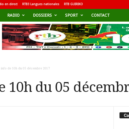
io en direct
RTB3 Langues nationales
RTB GUIRIKO
RADIO
DOSSIERS
SPORT
CONTACT
h info de 10h du 05 décembre 2017
de 10h du 05 décemb
Ca