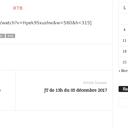
L
com/watch?v=Hpek9Sxushw&w=560&h=315]
4
JT
RTB
11
18
25
« Nov
Article Suivant
Re
e
JT de 13h du 05 décembre 2017