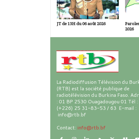
JT de 13H du 06 août 2026
Paroles
2026
La Radiodiffusion Télévision du Bur
(RTB) est la société publique de
radiotélévision du Burkina Faso. Ad
: 01 BP 2530 Ouagadougou 01 Tél :
(+226) 25 31-83-53 / 63 E-mail :
info@rtb.bf
Contact:
info@rtb.bf