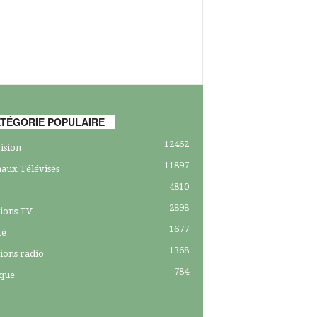
TÉGORIE POPULAIRE
12462
ision
11897
aux Télévisés
4810
2898
ions TV
1677
té
1368
ions radio
784
ique