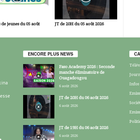
 de jeunes du 05 août
JT de 20H du 05 août 2026
ENCORE PLUS NEWS
CA
Télév
Faso Academy 2026 : Seconde
manche éliminatoire de
Journ
Ouagadougou
kina
Infos
6 août 2026
Emiss
resse
JT de 20H du 06 août 2026
Socié
6 août 2026
Emiss
Polit
JT de 19H du 06 août 2026
6 août 2026