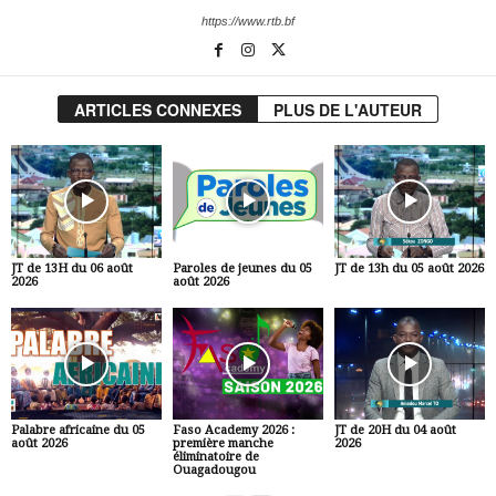
https://www.rtb.bf
ARTICLES CONNEXES
PLUS DE L'AUTEUR
JT de 13H du 06 août
Paroles de jeunes du 05
JT de 13h du 05 août 2026
2026
août 2026
Palabre africaine du 05
Faso Academy 2026 :
JT de 20H du 04 août
août 2026
première manche
2026
éliminatoire de
Ouagadougou