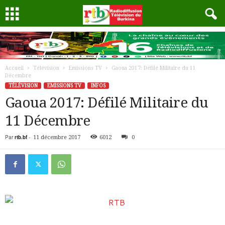
Accueil
Télévision
Emissions TV
Gaoua 2017: Défilé Militaire du 11
Décembre
TÉLÉVISION
EMISSIONS TV
INFOS
Gaoua 2017: Défilé Militaire du
11 Décembre
Par
rtb.bf
-
11 décembre 2017
6012
0