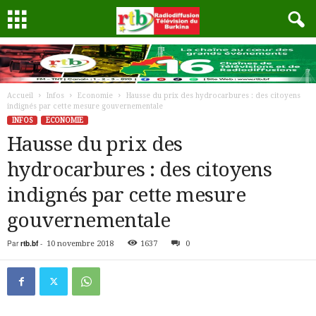
Accueil
Infos
Economie
Hausse du prix des hydrocarbures : des citoyens
indignés par cette mesure gouvernementale
INFOS
ECONOMIE
Hausse du prix des
hydrocarbures : des citoyens
indignés par cette mesure
gouvernementale
Par
rtb.bf
-
10 novembre 2018
1637
0