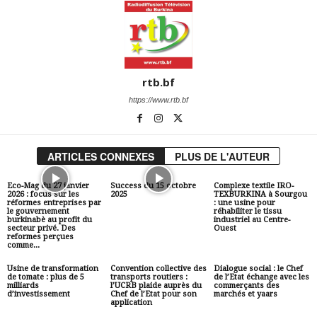
rtb.bf
https://www.rtb.bf
ARTICLES CONNEXES
PLUS DE L'AUTEUR
Eco-Mag du 27 janvier
Success du 15 octobre
Complexe textile IRO-
2026 : focus sur les
2025
TEXBURKINA à Sourgou
réformes entreprises par
: une usine pour
le gouvernement
réhabiliter le tissu
burkinabè au profit du
industriel au Centre-
secteur privé. Des
Ouest
reformes perçues
comme...
Usine de transformation
Convention collective des
Dialogue social : le Chef
de tomate : plus de 5
transports routiers :
de l’Etat échange avec les
milliards
l’UCRB plaide auprès du
commerçants des
d’investissement
Chef de l’Etat pour son
marchés et yaars
application