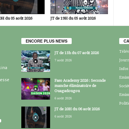
0H du 05 août 2026
JT de 19H du 05 août 2026
ENCORE PLUS NEWS
CA
Télév
JT de 13h du 07 août 2026
Journ
7 août 2026
kina
Infos
Emiss
resse
Faso Academy 2026 : Seconde
manche éliminatoire de
Socié
Ouagadougou
Emiss
6 août 2026
Polit
JT de 20H du 06 août 2026
6 août 2026