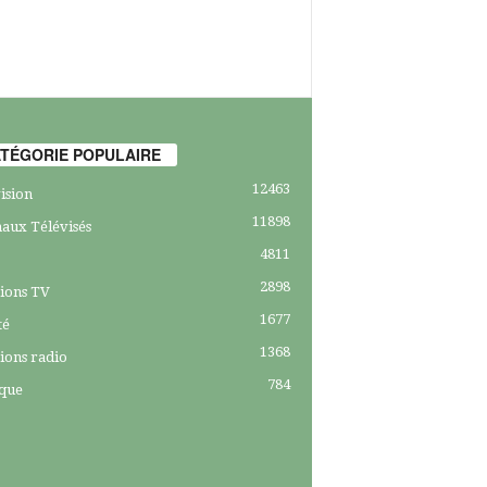
TÉGORIE POPULAIRE
12463
ision
11898
aux Télévisés
4811
2898
ions TV
1677
té
1368
ions radio
784
ique