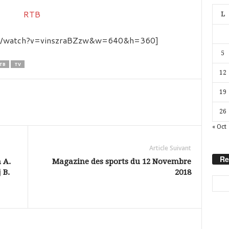
L
om/watch?v=vinszraBZzw&w=640&h=360]
5
TB
TV
12
19
26
« Oct
Article Suivant
Re
 A.
Magazine des sports du 12 Novembre
 B.
2018