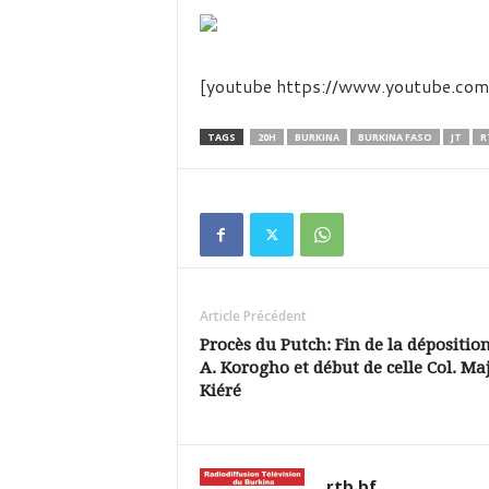
é
v
i
s
[youtube https://www.youtube.c
i
o
n
TAGS
20H
BURKINA
BURKINA FASO
JT
R
d
u
B
u
r
k
i
Article Précédent
n
a
Procès du Putch: Fin de la déposition
A. Korogho et début de celle Col. Maj
Kiéré
rtb.bf