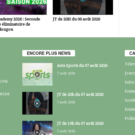
cademy 2026 : Seconde
JT de 20H du 06 août 2026
 éliminatoire de
dougou
ENCORE PLUS NEWS
CA
Télév
Actu Sports du 07 août 2026
Journ
7 août 2026
kina
Infos
Emiss
resse
JT de 20h du 07 août 2026
Socié
7 août 2026
Emiss
Polit
JT de 19h du 07 août 2026
7 août 2026