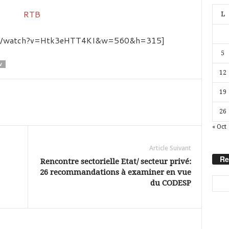
L
com/watch?v=Htk3eHTT4KI&w=560&h=315]
5
V
12
19
26
« Oct
Article Suivant
Re
Rencontre sectorielle Etat/ secteur privé:
26 recommandations à examiner en vue
du CODESP