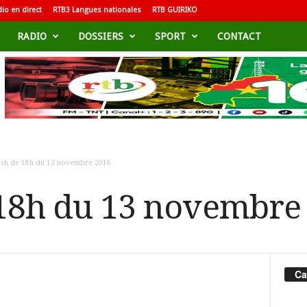
io en direct
RTB3 Langues nationales
RTB GUIRIKO
RADIO
DOSSIERS
SPORT
CONTACT
lash de 18h du 13 novembre 2018
 18h du 13 novembre
Ca