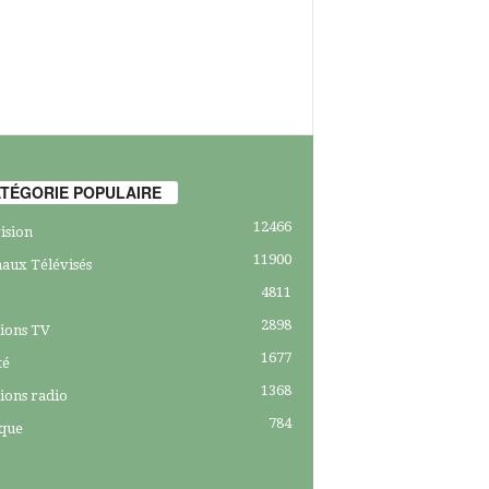
TÉGORIE POPULAIRE
12466
ision
11900
aux Télévisés
4811
2898
ions TV
1677
té
1368
ions radio
784
ique