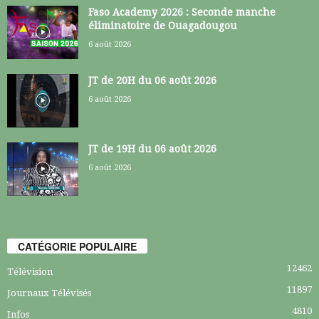
Faso Academy 2026 : Seconde manche
éliminatoire de Ouagadougou
6 août 2026
JT de 20H du 06 août 2026
6 août 2026
JT de 19H du 06 août 2026
6 août 2026
CATÉGORIE POPULAIRE
12462
Télévision
11897
Journaux Télévisés
4810
Infos