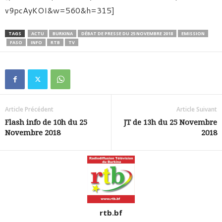
v9pcAyKOI&w=560&h=315]
TAGS
ACTU
BURKINA
DÉBAT DE PRESSE DU 25 NOVEMBRE 2018
EMISSION
FASO
INFO
RTB
TV
Article Précédent
Article Suivant
Flash info de 10h du 25
JT de 13h du 25 Novembre
Novembre 2018
2018
rtb.bf