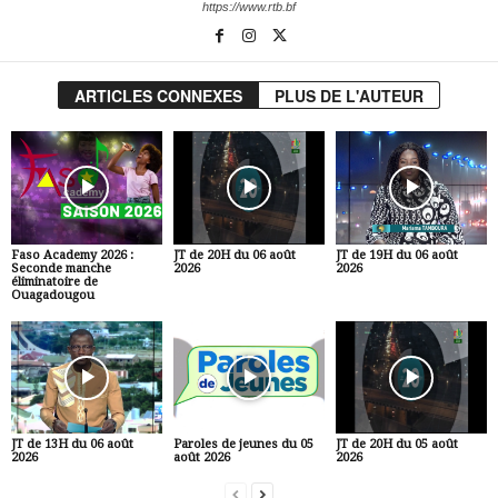
https://www.rtb.bf
ARTICLES CONNEXES
PLUS DE L'AUTEUR
Faso Academy 2026 :
JT de 20H du 06 août
JT de 19H du 06 août
Seconde manche
2026
2026
éliminatoire de
Ouagadougou
JT de 13H du 06 août
Paroles de jeunes du 05
JT de 20H du 05 août
2026
août 2026
2026