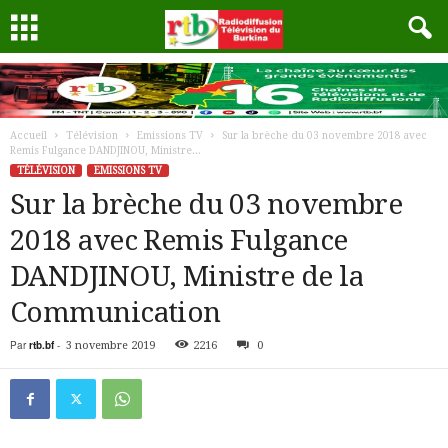
Accueil
Télévision
Emissions TV
Sur la brèche du 03 novembre 2018 avec
Remis Fulgance DANDJINOU, Ministre...
TÉLÉVISION
EMISSIONS TV
Sur la brèche du 03 novembre
2018 avec Remis Fulgance
DANDJINOU, Ministre de la
Communication
Par
rtb.bf
-
3 novembre 2019
2216
0