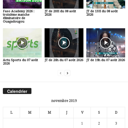
Faso Academy 2026 :
JT de 20H du 08 août
JT de 13H du 08 août
troisième manche
2026
2026
éliminatoire de
Ouagadougou
Actu Sports du 07 août
JT de 20h du 07 août 2026
JT de 19h du 07 août 2026
2026
Calendrier
novembre 2019
L
M
M
J
V
S
D
1
2
3