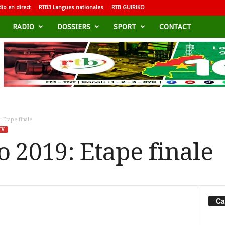
io en direct
RTB3 Langues nationales
RTB GUIRIKO
RADIO
DOSSIERS
SPORT
CONTACT
 Etape finale
TV
o 2019: Etape finale
Ca