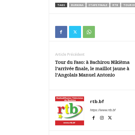
TAGS
BURKINA
ETAPE FINALE
RTB
TOUR DU
Article Précédent
Tour du Faso: à Bachirou Nikièma
l’arrivée finale, le maillot jaune à
l’Angolais Manuel Antonio
rtb.bf
https://www.rtb.bf