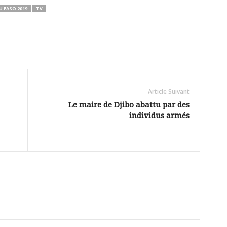
 FASO 2019
TV
Article Suivant
Le maire de Djibo abattu par des
individus armés