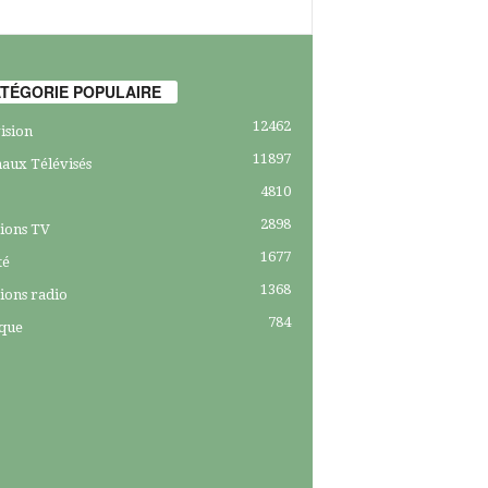
TÉGORIE POPULAIRE
12462
ision
11897
aux Télévisés
4810
2898
ions TV
1677
té
1368
ions radio
784
ique