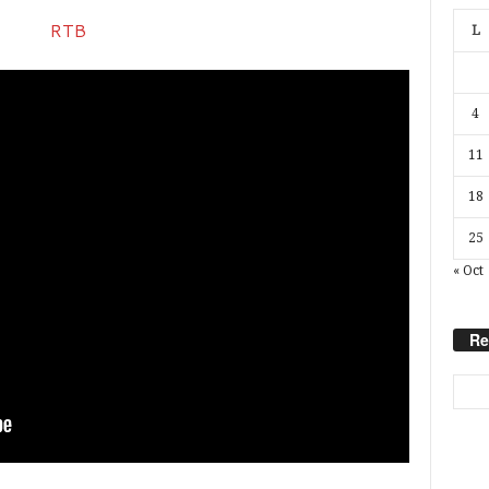
L
4
11
18
25
« Oct
Re