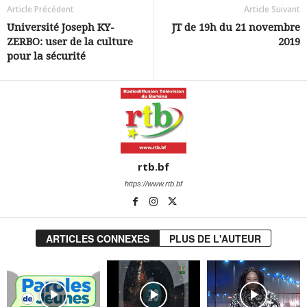
Article Précédent
Article Suivant
Université Joseph KY-
JT de 19h du 21 novembre
ZERBO: user de la culture
2019
pour la sécurité
rtb.bf
https://www.rtb.bf
ARTICLES CONNEXES
PLUS DE L'AUTEUR