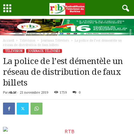
Accueil
Télévision
Journaux Télévisés
La police de l’est démentèle un
réseau de distribution de faux billets
TÉLÉVISION
JOURNAUX TÉLÉVISÉS
La police de l’est démentèle un
réseau de distribution de faux
billets
Par
rtb.bf
-
21 novembre 2019
1759
0