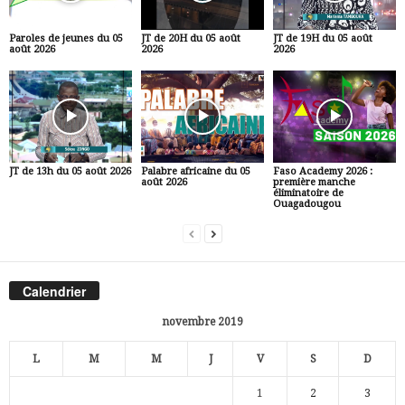
Paroles de jeunes du 05
JT de 20H du 05 août
JT de 19H du 05 août
août 2026
2026
2026
JT de 13h du 05 août 2026
Palabre africaine du 05
Faso Academy 2026 :
août 2026
première manche
éliminatoire de
Ouagadougou
Calendrier
novembre 2019
L
M
M
J
V
S
D
1
2
3