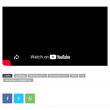
TAGS
BURKINA
FAUX BILLETS
POLICE DE L'EST
RTB
TV
UN RESEAU DEMENTELE