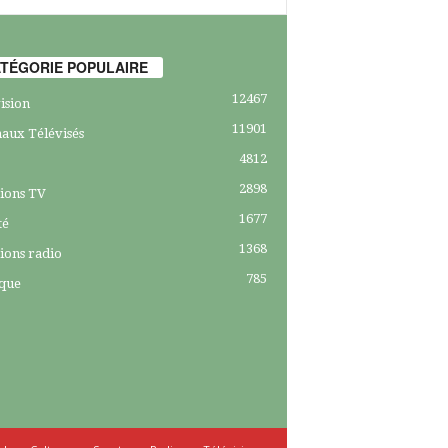
TÉGORIE POPULAIRE
12467
ision
11901
aux Télévisés
4812
2898
ions TV
1677
té
1368
ions radio
785
ique