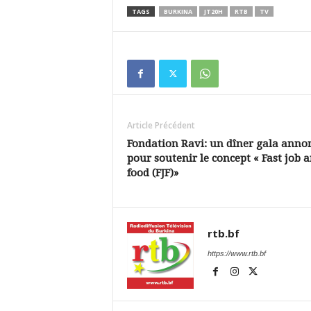
TAGS
BURKINA
JT20H
RTB
TV
Article Précédent
Fondation Ravi: un dîner gala anno
pour soutenir le concept « Fast job 
food (FJF)»
rtb.bf
https://www.rtb.bf