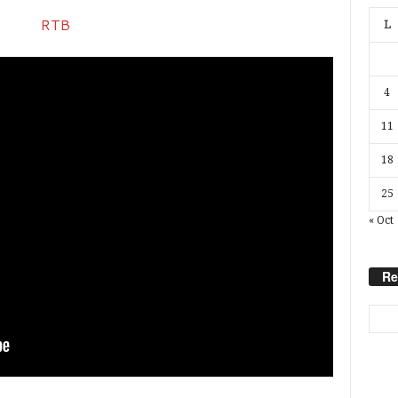
L
4
11
18
25
« Oct
Re