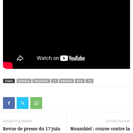
TAGS
DIOULA
FULFULDÉ
JT
MOORE
RTB
TV
Article Précédent
Article Suivant
Revue de presse du 17 juin
Noumbiel : course contre la