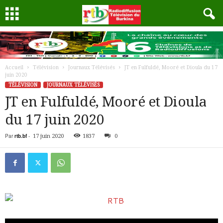
Accueil
Télévision
Journaux Télévisés
JT en Fulfuldé, Mooré et Dioula du 17
juin 2020
TÉLÉVISION
JOURNAUX TÉLÉVISÉS
JT en Fulfuldé, Mooré et Dioula
du 17 juin 2020
Par
rtb.bf
-
17 juin 2020
1837
0