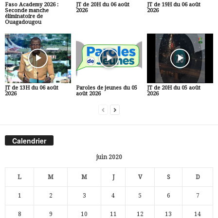
Faso Academy 2026 :
JT de 20H du 06 août
JT de 19H du 06 août
Seconde manche
2026
2026
éliminatoire de
Ouagadougou
JT de 13H du 06 août
Paroles de jeunes du 05
JT de 20H du 05 août
2026
août 2026
2026
Calendrier
juin 2020
L
M
M
J
V
S
D
1
2
3
4
5
6
7
8
9
10
11
12
13
14