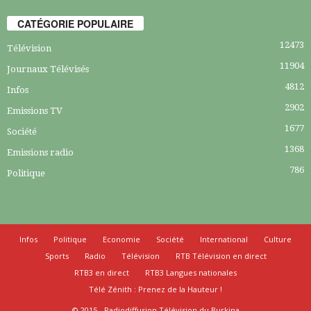
CATÉGORIE POPULAIRE
12473
Télévision
11904
Journaux Télévisés
4812
Infos
2902
Emissions TV
1677
Société
1368
Emissions radio
786
Politique
Infos
Politique
Economie
Société
International
Culture
Sports
Radio
Télévision
RTB Télévision en direct
RTB3 en direct
RTB3 Langues nationales
Télé Zénith : Prenez de la Hauteur !
© 2015 - Radiodiffusion Télévision du Burkina