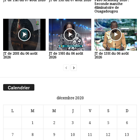
JT de 19h du 07 août 2026
JT de 13h du 07 août 2026
Faso Academy 2026 :
Seconde manche
éliminatoire de
Ouagadougou
JT de 20H du 06 août
JT de 19H du 06 août
JT de 13H du 06 août
2026
2026
2026
Calendrier
décembre 2020
L
M
M
J
V
S
D
1
2
3
4
5
6
7
8
9
10
11
12
13