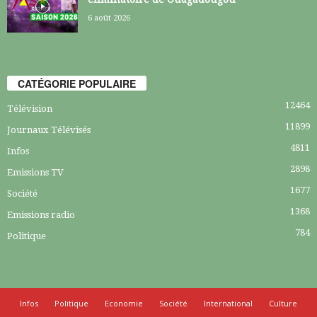
6 août 2026
CATÉGORIE POPULAIRE
12464
Télévision
11899
Journaux Télévisés
4811
Infos
2898
Emissions TV
1677
Société
1368
Emissions radio
784
Politique
Infos
Politique
Economie
Société
International
Culture