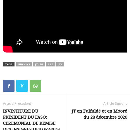
TAGS
BURKINA
JT13H
RTB
TV
Article Précédent
Article Suivant
INVESTITURE DU
JT en Fulfuldé et en Mooré
PRÉSIDENT DU FASO:
du 28 décembre 2020
CEREMONIAL DE REMISE
DES INSIGNES DES GRANDS