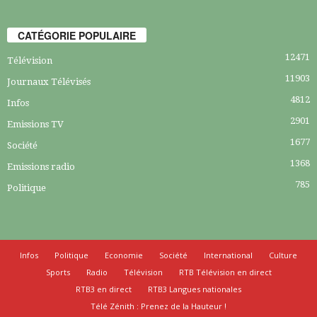
CATÉGORIE POPULAIRE
12471
Télévision
11903
Journaux Télévisés
4812
Infos
2901
Emissions TV
1677
Société
1368
Emissions radio
785
Politique
Infos
Politique
Economie
Société
International
Culture
Sports
Radio
Télévision
RTB Télévision en direct
RTB3 en direct
RTB3 Langues nationales
Télé Zénith : Prenez de la Hauteur !