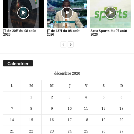
JT de 20H du 08 août
JT de 13H du 08 août
Actu Sports du 07 août
2026
2026
2026
Calendrier
décembre 2020
L
M
M
J
V
S
D
1
2
3
4
5
6
7
8
9
10
11
12
13
14
15
16
17
18
19
20
21
22
23
24
25
26
27