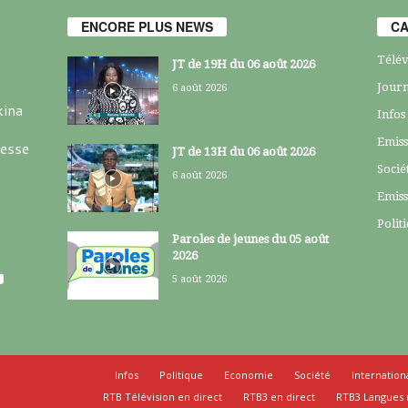
ENCORE PLUS NEWS
CA
Télév
JT de 19H du 06 août 2026
Journ
6 août 2026
kina
Infos
Emiss
resse
JT de 13H du 06 août 2026
Socié
6 août 2026
Emiss
Polit
Paroles de jeunes du 05 août
2026
5 août 2026
Infos
Politique
Economie
Société
Internation
RTB Télévision en direct
RTB3 en direct
RTB3 Langues 