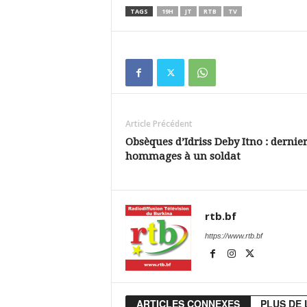
TAGS
19H
JT
RTB
TV
Article Précédent
Obsèques d’Idriss Deby Itno : dernie
hommages à un soldat
rtb.bf
https://www.rtb.bf
ARTICLES CONNEXES
PLUS DE 