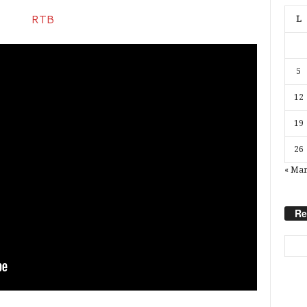
L
5
12
19
26
« Ma
Re