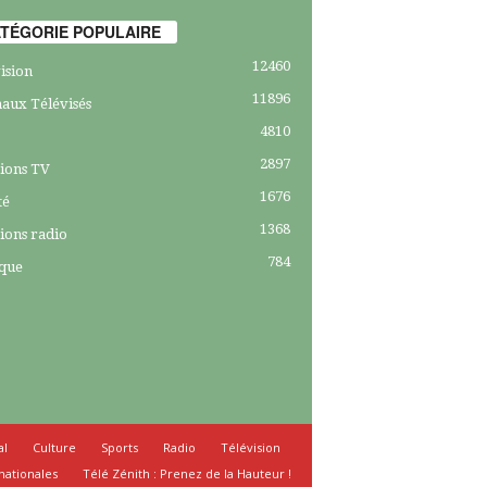
TÉGORIE POPULAIRE
12460
ision
11896
aux Télévisés
4810
2897
ions TV
1676
té
1368
ions radio
784
ique
al
Culture
Sports
Radio
Télévision
nationales
Télé Zénith : Prenez de la Hauteur !