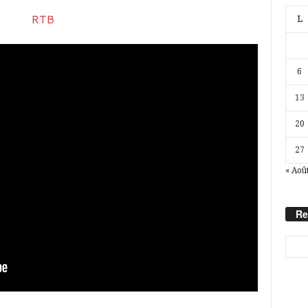
L
6
13
20
27
« Aoû
Re