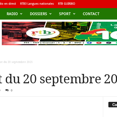
io en direct
RTB3 Langues nationales
RTB GUIRIKO
RADIO
DOSSIERS
SPORT
CONTACT
oot du 20 septembre 2021
ot du 20 septembre 2
9
0
Ca