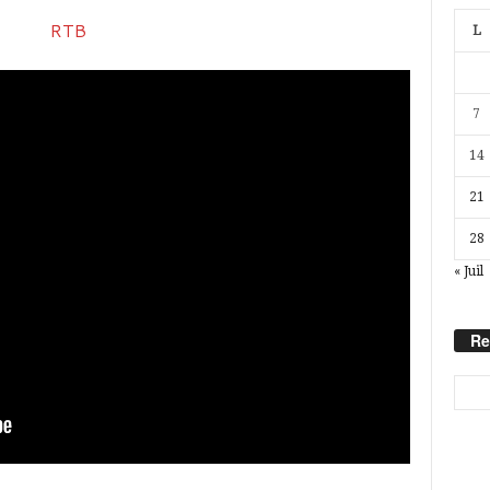
L
7
14
21
28
« Juil
Re