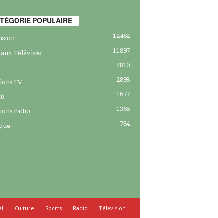
TÉGORIE POPULAIRE
12462
ision
11897
aux Télévisés
4810
2898
ions TV
1677
té
1368
ions radio
784
ique
al
Culture
Sports
Radio
Télévision