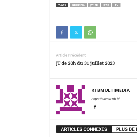
TAGS
BURKINA
JT13H
RTB
TV
Article Précédent
JT de 20h du 31 juillet 2023
RTBMULTIMEDIA
https://wwww.rtb.bf
ARTICLES CONNEXES
PLUS DE 