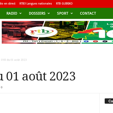
io en direct
RTB3 Langues nationales
RTB GUIRIKO
RADIO
DOSSIERS
SPORT
CONTACT
e 19H du 01 août 2023
u 01 août 2023
0
Ca