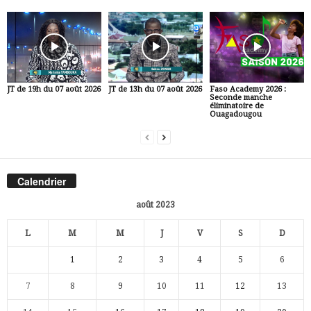
JT de 19h du 07 août 2026
JT de 13h du 07 août 2026
Faso Academy 2026 :
Seconde manche
éliminatoire de
Ouagadougou
Calendrier
août 2023
L
M
M
J
V
S
D
1
2
3
4
5
6
7
8
9
10
11
12
13