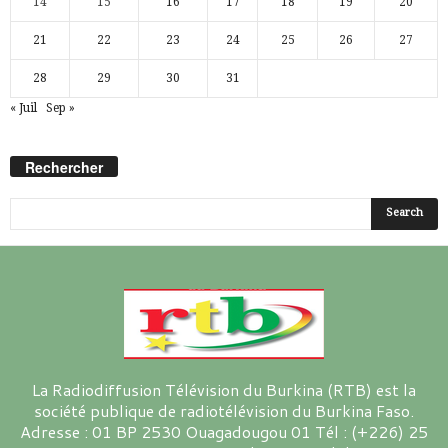
14
15
16
17
18
19
20
21
22
23
24
25
26
27
28
29
30
31
« Juil
Sep »
Rechercher
La Radiodiffusion Télévision du Burkina (RTB) est la
société publique de radiotélévision du Burkina Faso.
Adresse : 01 BP 2530 Ouagadougou 01 Tél : (+226) 25