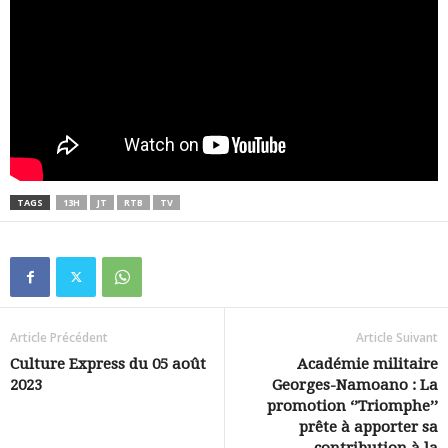
TAGS
13H
JT
RTB
TV
Article Précédent
Article Suivant
Culture Express du 05 août
Académie militaire
2023
Georges-Namoano : La
promotion ‘’Triomphe’’
prête à apporter sa
contribution à la