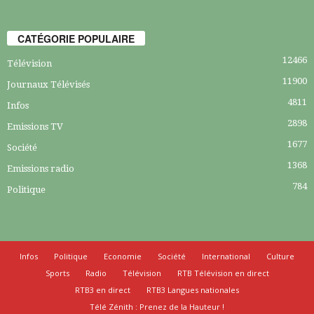
CATÉGORIE POPULAIRE
12466
Télévision
11900
Journaux Télévisés
4811
Infos
2898
Emissions TV
1677
Société
1368
Emissions radio
784
Politique
Infos
Politique
Economie
Société
International
Culture
Sports
Radio
Télévision
RTB Télévision en direct
RTB3 en direct
RTB3 Langues nationales
Télé Zénith : Prenez de la Hauteur !