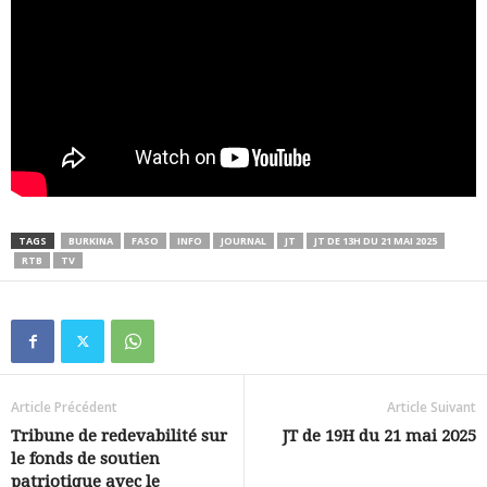
TAGS
BURKINA
FASO
INFO
JOURNAL
JT
JT DE 13H DU 21 MAI 2025
RTB
TV
Article Précédent
Article Suivant
Tribune de redevabilité sur
JT de 19H du 21 mai 2025
le fonds de soutien
patriotique avec le