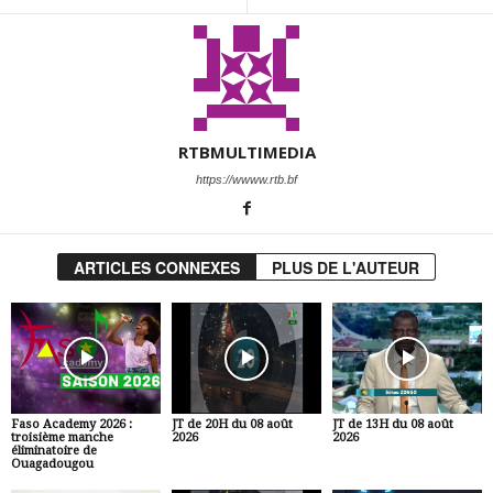
RTBMULTIMEDIA
https://wwww.rtb.bf
ARTICLES CONNEXES
PLUS DE L'AUTEUR
Faso Academy 2026 :
JT de 20H du 08 août
JT de 13H du 08 août
troisième manche
2026
2026
éliminatoire de
Ouagadougou