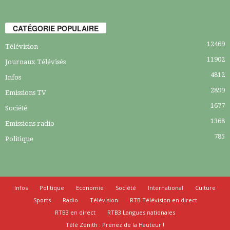
CATÉGORIE POPULAIRE
12469
Télévision
11902
Journaux Télévisés
4812
Infos
2899
Emissions TV
1677
Société
1368
Emissions radio
785
Politique
Infos
Politique
Economie
Société
International
Culture
Sports
Radio
Télévision
RTB Télévision en direct
RTB3 en direct
RTB3 Langues nationales
Télé Zénith : Prenez de la Hauteur !