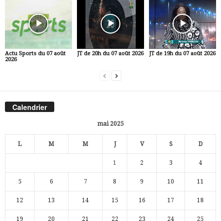
Actu Sports du 07 août
JT de 20h du 07 août 2026
JT de 19h du 07 août 2026
2026
Calendrier
mai 2025
L
M
M
J
V
S
D
1
2
3
4
5
6
7
8
9
10
11
12
13
14
15
16
17
18
19
20
21
22
23
24
25