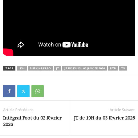
TAGS
13H
BURKINA FASO
JT
JT DE 13H DU 03 JANVIER 2026
RTB
TV
Article Précédent
Article Suivant
Intégral Foot du 02 février
JT de 19H du 03 février 2026
2026