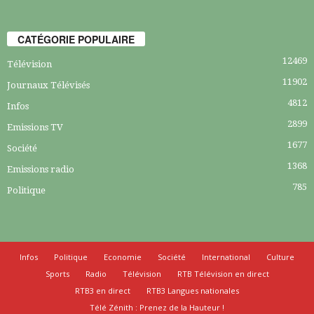
CATÉGORIE POPULAIRE
12469
Télévision
11902
Journaux Télévisés
4812
Infos
2899
Emissions TV
1677
Société
1368
Emissions radio
785
Politique
Infos
Politique
Economie
Société
International
Culture
Sports
Radio
Télévision
RTB Télévision en direct
RTB3 en direct
RTB3 Langues nationales
Télé Zénith : Prenez de la Hauteur !