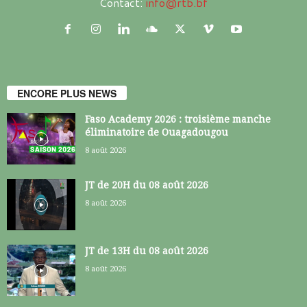
Contact:
info@rtb.bf
ENCORE PLUS NEWS
Faso Academy 2026 : troisième manche
éliminatoire de Ouagadougou
8 août 2026
JT de 20H du 08 août 2026
8 août 2026
JT de 13H du 08 août 2026
8 août 2026