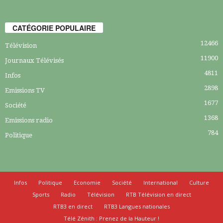
CATÉGORIE POPULAIRE
12466
Télévision
11900
Journaux Télévisés
4811
Infos
2898
Emissions TV
1677
Société
1368
Emissions radio
784
Politique
Infos
Politique
Economie
Société
International
Culture
Sports
Radio
Télévision
RTB Télévision en direct
RTB3 en direct
RTB3 Langues nationales
Télé Zénith : Prenez de la Hauteur !