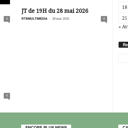
18
JT de 19H du 28 mai 2026
25
RTBMULTIMEDIA
-
0
28 mai 2026
0
« Av
Re
0
ENCORE PLUS NEWS
CA