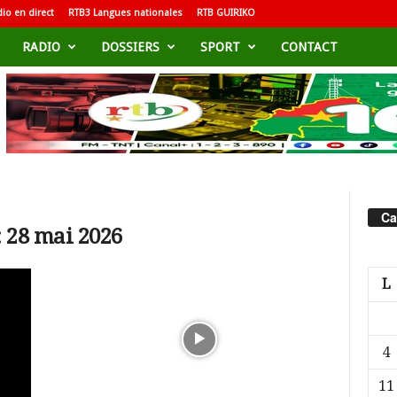
io en direct
RTB3 Langues nationales
RTB GUIRIKO
RADIO
DOSSIERS
SPORT
CONTACT
Ca
 28 mai 2026
L
4
11