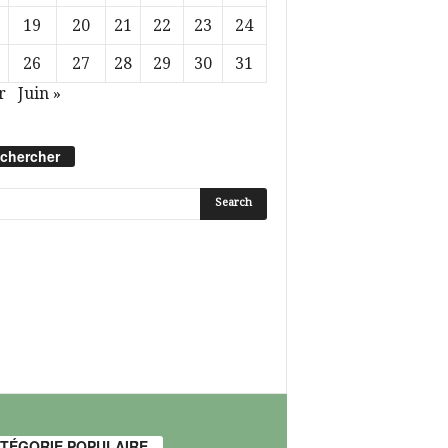
19
20
21
22
23
24
26
27
28
29
30
31
r
Juin »
chercher
TÉGORIE POPULAIRE