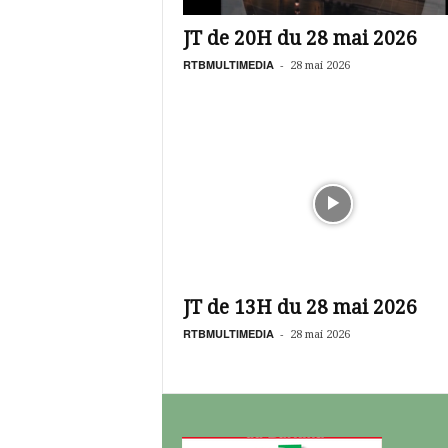
é
v
JT de 20H du 28 mai 2026
i
s
RTBMULTIMEDIA
-
28 mai 2026
i
o
n
d
u
B
u
r
k
i
n
JT de 13H du 28 mai 2026
a
RTBMULTIMEDIA
-
28 mai 2026