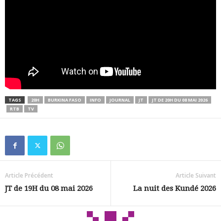
TAGS
20H
BURKINA FASO
INFO
JOURNAL
JT
JT DE 20H DU 08 MAI 2026
RTB
TV
Article Précédent
Article Suivant
JT de 19H du 08 mai 2026
La nuit des Kundé 2026