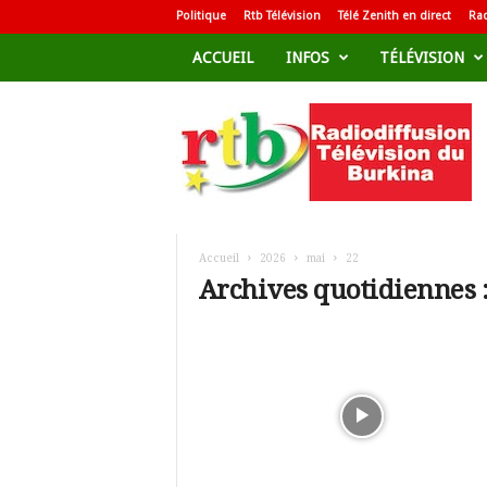
Politique
Rtb Télévision
Télé Zenith en direct
Rad
ACCUEIL
INFOS
TÉLÉVISION
R
a
d
i
o
d
i
f
Accueil
2026
mai
22
f
Archives quotidiennes :
u
s
i
o
n
T
é
l