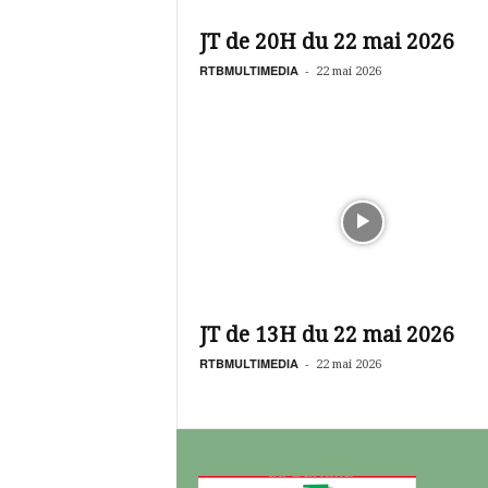
é
v
JT de 20H du 22 mai 2026
i
s
RTBMULTIMEDIA
-
22 mai 2026
i
o
n
d
u
B
u
r
k
i
n
JT de 13H du 22 mai 2026
a
RTBMULTIMEDIA
-
22 mai 2026