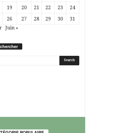
19
20
21
22
23
24
26
27
28
29
30
31
r
Juin »
chercher
TÉGORIE POPULAIRE