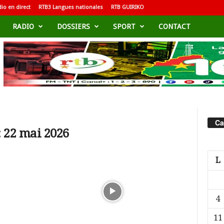
io en direct
RTB3 Langues nationales
RTB GUIRIKO
RADIO
DOSSIERS
SPORT
CONTACT
Ca
 22 mai 2026
L
4
11