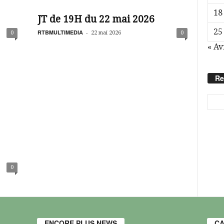
18
JT de 19H du 22 mai 2026
25
RTBMULTIMEDIA
-
0
22 mai 2026
0
« Av
Re
0
ENCORE PLUS NEWS
CA